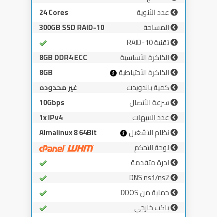
عدد الأنوية
24 Cores
المساحة
300GB SSD RAID-10
تقنية RAID-10
الذاكرة الأساسية
8GB DDR4 ECC
الذاكرة الأحتياطية
8GB
كمية باندويدث
غير محدوده
سرعة الأتصال
10Gbps
عدد الآيبهات
1x IPv4
نظام التشغيل
Almalinux 8 64Bit
لوحة التحكم
ادرة متقدمة
DNS ns1/ns2
حماية من DDOS
باكب خارجي