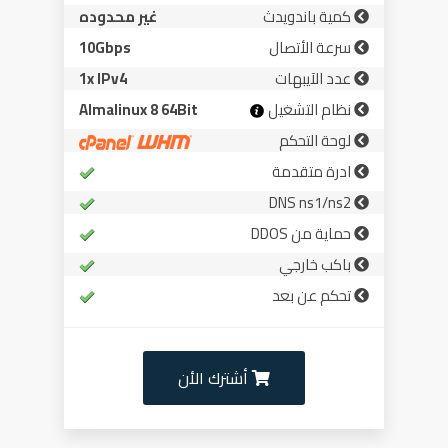
كمية باندويدث
غير محدوده
سرعة الأتصال
10Gbps
عدد الآيبهات
1x IPv4
نظام التشغيل
Almalinux 8 64Bit
لوحة التحكم
ادرة متقدمة
DNS ns1/ns2
حماية من DDOS
باكب خارجي
تحكم عن بعد
أشترك الأن